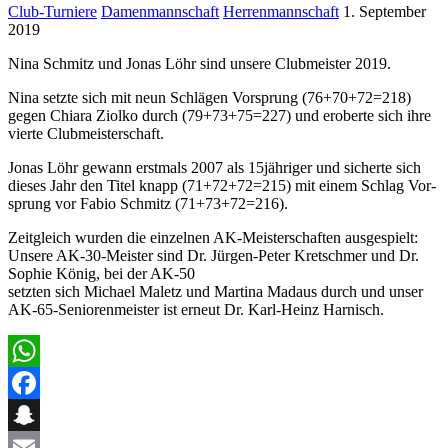
Club-Turniere
Damenmannschaft
Herrenmannschaft
1. September
2019
Nina Schmitz und Jonas Löhr sind unsere Club­meis­ter
2019
.
Nina set­zte sich mit neun Schlä­gen Vor­sprung (
76
+
70
+
72
=
218
)
gegen Chiara Ziolko durch (
79
+
73
+
75
=
227
) und eroberte sich ihre
vierte Clubmeisterschaft.
Jonas Löhr gewann erst­mals
2007
als
15
jähriger und sicherte sich
dieses Jahr den Titel knapp (
71
+
72
+
72
=
215
) mit einem Schlag Vor­
sprung vor Fabio Schmitz (
71
+
73
+
72
=
216
).
Zeit­gle­ich wur­den die einzel­nen AK-Meis­ter­schaften aus­ge­spielt:
Unsere
AK-
30
-Meis­ter sind Dr. Jür­­gen-Peter Kretschmer und Dr.
Sophie König, bei der
AK-
50
set­zten sich Michael Maletz und Mar­ti­na Madaus durch und unser
AK-
65
-Senioren­meis­ter ist erneut Dr. Karl-Heinz Harnisch.
WhatsApp
Facebook
Snapchat