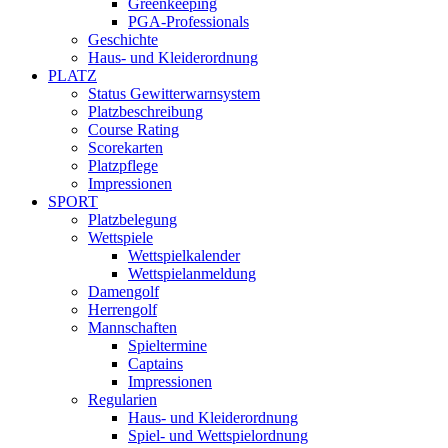
Greenkeeping
PGA-Professionals
Geschichte
Haus- und Kleiderordnung
PLATZ
Status Gewitterwarnsystem
Platzbeschreibung
Course Rating
Scorekarten
Platzpflege
Impressionen
SPORT
Platzbelegung
Wettspiele
Wettspielkalender
Wettspielanmeldung
Damengolf
Herrengolf
Mannschaften
Spieltermine
Captains
Impressionen
Regularien
Haus- und Kleiderordnung
Spiel- und Wettspielordnung