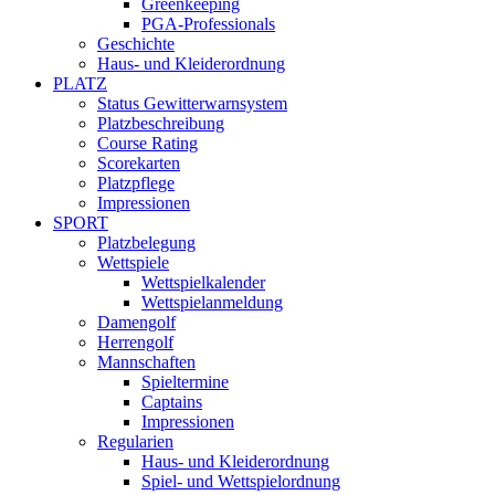
Greenkeeping
PGA-Professionals
Geschichte
Haus- und Kleiderordnung
PLATZ
Status Gewitterwarnsystem
Platzbeschreibung
Course Rating
Scorekarten
Platzpflege
Impressionen
SPORT
Platzbelegung
Wettspiele
Wettspielkalender
Wettspielanmeldung
Damengolf
Herrengolf
Mannschaften
Spieltermine
Captains
Impressionen
Regularien
Haus- und Kleiderordnung
Spiel- und Wettspielordnung