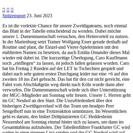



Spitzensport
23. Juni 2023
Es ist die vorletzte Chance für unsere Zweitligateams, noch einmal
das Blatt in der Tabelle entscheidend zu wenden. Dabei möchte
unsere 1. Damenmannschaft versuchen, den Heimvorteil zu nutzen.
In der Marienburg setzt Trainer Wolfgang Esser gerade deshalb auf
Routine und plant, die Einzel-und Vierer-Spielerinnen mit den
etablierten Namen zu besetzen, da auch Emilia Omander dieses Mal
wieder mit dabei ist. Die kurzzeitige Überlegung, Caro Kauffmann
noch „einfliegen“ zu lassen, ist jedoch fallen gelassen worden. Caro
hat bis Freitag 2 Runden auf der LET in Tschechien gespielt und
dabei nach sehr gutem ersten Durchgang leider nur eine +6 auf den
zweiten 18 ins Ziel gebracht. Das hat für den cut nicht gereicht, eine
Fahrt vom Abschlußgrün weg direkt nach Köln wurde dann aber
verworfen. Die Damenmannschaft würde sich über Unterstützung
der MGC-Mitglieder am Sonntag sehr freuen. Unsere 1. Herren geht
im GC Neuhof an den Start. Die Unzufriedenheit über den
bisherigen Zweitligaverlauf will das Team um headpro Peer
Sengelhoff nun in eine Trotzreaktion ummünzen. Im Wesentlichen
geht es darum, den bisher Drittplatzierten GC Heddesheim
Neuzenhof am Sonntag einmal hinter sich zu lassen, um dann im
Gesamttableau aufzuholen. Der Tabellenführer Frankfurter GC wird
weiter in einer eigenen Liga spielen und der GC Neuhof wird auf