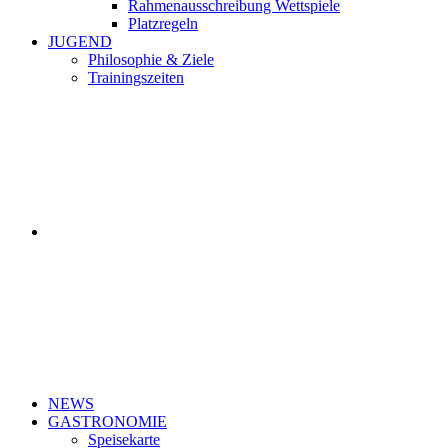
Rahmenausschreibung Wettspiele
Platzregeln
JUGEND
Philosophie & Ziele
Trainingszeiten
NEWS
GASTRONOMIE
Speisekarte