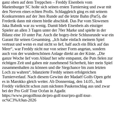
ganz oben auf dem Treppchen – Freddy Eisenbeis vom
Marienburger SC holte sich seinen ersten Turniersieg und zwar mit
den Nerven eines echten Profis. Schlaggleich ging es mit seinem
Konkurrenten auf der 3ten Runde auf die letzte Bahn (Par5), die
Frederik dann mit einem birdie abschloß. Das Par vom Slowenen
Jaka Babnik war zu wenig. Damit blieb Eisenbeis als einziger
Spieler an allen 3 Tagen unter der 70er Marke und spielte in der
Bilanz eine 10 unter Par. Auch die bogey-freie Schlussrunde war ein
Garant für seinen Gesamtsieg. „Ich habe einfach meinem Spiel
vertraut und wenn es mal nicht so lief, half auch ein Blick auf das
Meer“, war Freddy nicht nur von seiner Form angetan, sondern
auch von der wunderschönen Anlage direkt an der Küste. „Die
ganze Woche lief vom Ablauf her sehr entspannt, die Puts fielen zur
richtigen Zeit und gaben mir zunehmend Sicherheit, hier mein Spiel
zusammenhalten zu können und die Siegchance bis zum letzten
Loch zu wahren“, bilanzierte Freddy seinen erfolgreichen
Turnierverlauf. Nach diesem Gewinn der Madaëf Golfs Open geht
es in Marokko gleich weiter. Ab Donnerstag, den 14.05., holt
Freddy vielleicht schon zum nächsten Paukenschlag aus und zwar
bei der Pro Golf Tour Océan in Agadir.
https://www.progolftour.de/pro-golf-tour/pro-golf-tour-
oc%C3%A9an-2026