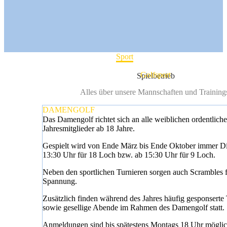
Home
Sport
Golfsport
Spielbetrieb
Alles über unsere Mannschaften und Training
DAMENGOLF
Das Damengolf richtet sich an alle weiblichen ordentlich
Jahresmitglieder ab 18 Jahre.
Gespielt wird von Ende März bis Ende Oktober immer Di
13:30 Uhr für 18 Loch bzw. ab 15:30 Uhr für 9 Loch.
Neben den sportlichen Turnieren sorgen auch Scrambles 
Spannung.
Zusätzlich finden während des Jahres häufig gesponserte 
sowie gesellige Abende im Rahmen des Damengolf statt.
Anmeldungen sind bis spätestens Montags 18 Uhr möglic