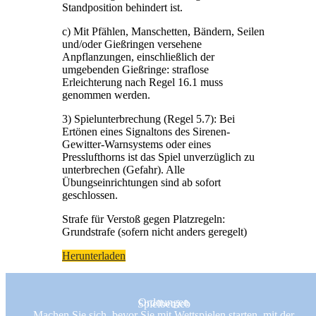
Standposition behindert ist.
c) Mit Pfählen, Manschetten, Bändern, Seilen
und/oder Gießringen versehene
Anpflanzungen, einschließlich der
umgebenden Gießringe: straflose
Erleichterung nach Regel 16.1 muss
genommen werden.
3) Spielunterbrechung (Regel 5.7): Bei
Ertönen eines Signaltons des Sirenen-
Gewitter-Warnsystems oder eines
Presslufthorns ist das Spiel unverzüglich zu
unterbrechen (Gefahr). Alle
Übungseinrichtungen sind ab sofort
geschlossen.
Strafe für Verstoß gegen Platzregeln:
Grundstrafe (sofern nicht anders geregelt)
Herunterladen
Ordnungen
Spielbetrieb
Machen Sie sich, bevor Sie mit Wettspielen starten, mit der