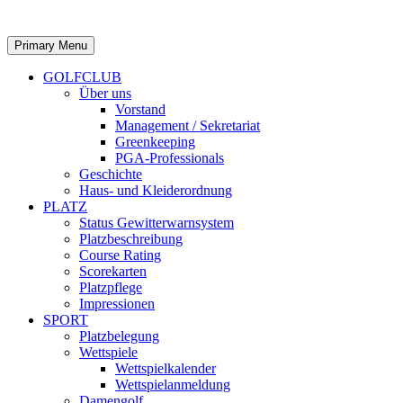
Primary Menu
GOLFCLUB
Über uns
Vorstand
Management / Sekretariat
Greenkeeping
PGA-Professionals
Geschichte
Haus- und Kleiderordnung
PLATZ
Status Gewitterwarnsystem
Platzbeschreibung
Course Rating
Scorekarten
Platzpflege
Impressionen
SPORT
Platzbelegung
Wettspiele
Wettspielkalender
Wettspielanmeldung
Damengolf