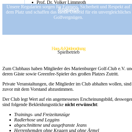
Prof. Dr. Volker Limmroth
Unsere Regularien sorgen für Fairness, Sicherheit und Respekt auf
Dr. Herbert Sommer
Regularien
Spielbetrieb
dem Platz und schaffen das ideale Umfeld für ein unvergleichliches
Spielplan 2026
Golfvergnügen.
Haus- & Kleiderordnung
Spielbetrieb
Zum Clubhaus haben Mitglieder des Marienburger Golf-Club e.V. un
deren Gäste sowie Greenfee-Spieler des großen Platzes Zutritt.
Private Veranstaltungen, die Mitglieder im Club abhalten wollen, sind
zuvor mit dem Vorstand abzustimmen.
Der Club legt Wert auf ein angemessenes Erscheinungsbild, deswege
sind folgende Bekleidungsstücke
nicht erwünscht
:
Trainings- und Freizeitanzüge
Radlerhose und Leggins
abgeschnittene und ausgefranste Jeans
Herrenhemden ohne Kragen und ohne Ärmel