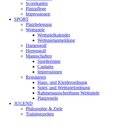
Scorekarten
Platzpflege
Impressionen
SPORT
Platzbelegung
Wettspiele
Wettspielkalender
Wettspielanmeldung
Damengolf
Herrengolf
Mannschaften
Spieltermine
Captains
Impressionen
Regularien
Haus- und Kleiderordnung
Spiel- und Wettspielordnung
Rahmenausschreibung Wettspiele
Platzregeln
JUGEND
Philosophie & Ziele
Trainingszeiten