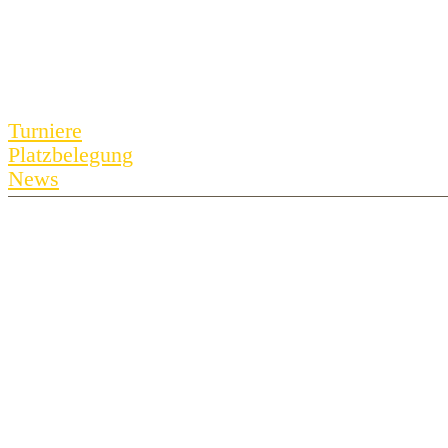
Marienburger
Golf-Club
Turniere
Köln
Platzbelegung
News