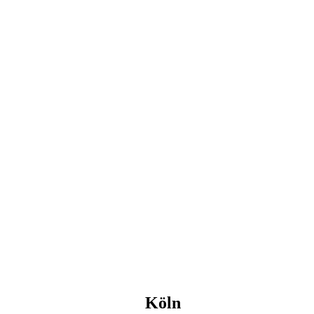
Marienbur
Golf-Club
Köln