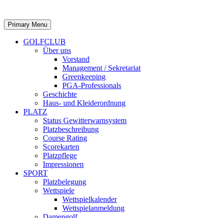
Primary Menu
GOLFCLUB
Über uns
Vorstand
Management / Sekretariat
Greenkeeping
PGA-Professionals
Geschichte
Haus- und Kleiderordnung
PLATZ
Status Gewitterwarnsystem
Platzbeschreibung
Course Rating
Scorekarten
Platzpflege
Impressionen
SPORT
Platzbelegung
Wettspiele
Wettspielkalender
Wettspielanmeldung
Damengolf