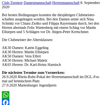
Club-Turniere
Damenmannschaft
Herrenmannschaft
8. September
2020
Bei besten Bedin­gun­gen kon­nten die diesjähri­gen Club­meis­ter­
schaften aus­ge­tra­gen wer­den. Bei den Damen set­zte sich Nina
Schmitz vor Chiara Ziolko und Fil­ip­pa Ray­er­mann durch, bei den
Her­ren aber­mals Felix Warten­berg mit einem Schlag vor Mar­tin
Ellsiepen und
5
Schlä­gen vor Dr. Jür­­gen-Peter Kretschmer.
Die Club­meis­ter der Altersklassen:
AK
30
Damen: Katrin Eggeling
AK
30
Her­ren: Mar­tin Ellsiepen
AK
50
Damen: Vera Elfert
AK
50
Her­ren: Michael Maletz
AK
65
Her­ren: Dr. Karl-Heinz Harnisch
Die näch­sten Ter­mine zum Vormerken:
26
.
9
.
2020
Rhein-Ruhr-Pokal der Her­ren­mannschaft im DGL-For­­
mat auf heimis­chem Platz
27
.
9
.
2020
Marien­burg­er Jugendpreis
WhatsApp