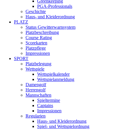
Greenkeeping
PGA-Professionals
Geschichte
Haus- und Kleiderordnung
PLATZ
Status Gewitterwarnsystem
Platzbeschreibung
Course Rating
Scorekarten
Platzpflege
Impressionen
SPORT
Platzbelegung
Wettspiele
Wettspielkalender
Wettspielanmeldung
Damengolf
Herrengolf
Mannschaften
Spieltermine
Captains
Impressionen
Regularien
Haus- und Kleiderordnung
Spiel- und Wettspielordnung