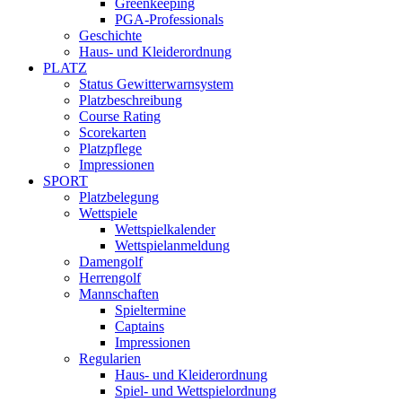
Greenkeeping
PGA-Professionals
Geschichte
Haus- und Kleiderordnung
PLATZ
Status Gewitterwarnsystem
Platzbeschreibung
Course Rating
Scorekarten
Platzpflege
Impressionen
SPORT
Platzbelegung
Wettspiele
Wettspielkalender
Wettspielanmeldung
Damengolf
Herrengolf
Mannschaften
Spieltermine
Captains
Impressionen
Regularien
Haus- und Kleiderordnung
Spiel- und Wettspielordnung