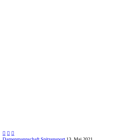



Damenmannschaft
Spitzensport
13. Mai 2021