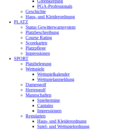
Greenkeeping
PGA-Professionals
Geschichte
Haus- und Kleiderordnung
PLATZ
Status Gewitterwarnsystem
Platzbeschreibung
Course Rating
Scorekarten
Platzpflege
Impressionen
SPORT
Platzbelegung
Wettspiele
Wettspielkalender
Wettspielanmeldung
Damengolf
Herrengolf
Mannschaften
Spieltermine
Captains
Impressionen
Regularien
Haus- und Kleiderordnung
Spiel- und Wettspielordnung