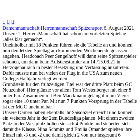



Damenmannschaft
Herrenmannschaft
Spitzensport
6. August 2021
Unsere 1. Herren-Mannschaft hat schon am vorletzten Spieltag
„alles klar gemacht“.
Uneinholbar mit 18 Punkten führen sie die Tabelle an und können
nun den letzten Spieltag am kommenden Wochenende gelassen
angehen. Headcoach Peer Sengelhoff will dann seine Spitzenspieler
schonen, um dann beim Aufstiegsturnier am 14./15.08.21 in
Herzogenaurach in bester Besetzung und Verfassung anzutreten.
Dafür musste nun bei vielen der Flug in die USA zum neuen
College-Halbjahr verlegt werden.
Grundstein für den frühzeitigen Titel war der dritte Platz beim GC
Neuzenhof. Hier glänzte vor allem Tom Westenberger mit einer 8
unter Par. Zusammen mit Ben Marckmann gelang ihm im Vierer
sogar eine 10 unter Par. Mit nun 7 Punkten Vorsprung in der Tabelle
ist der MGC uneinholbar.
Unsere Damen haben ebenfalls ihr Saisonziel erreicht und können
ein weiteres Jahr in der 2ten Bundesliga planen. Mit einem zweiten
Platz in der Westpfalz holten sie sich 4 Punkte und sicherten sich
damit die Klasse. Nina Schmitz und Emilia Omander spielten ihre
Einzel mit -3 und -2 und damit gleich 2 von nur insgesamt 6