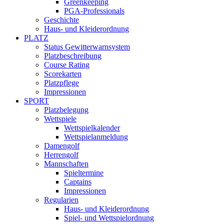
Greenkeeping
PGA-Professionals
Geschichte
Haus- und Kleiderordnung
PLATZ
Status Gewitterwarnsystem
Platzbeschreibung
Course Rating
Scorekarten
Platzpflege
Impressionen
SPORT
Platzbelegung
Wettspiele
Wettspielkalender
Wettspielanmeldung
Damengolf
Herrengolf
Mannschaften
Spieltermine
Captains
Impressionen
Regularien
Haus- und Kleiderordnung
Spiel- und Wettspielordnung