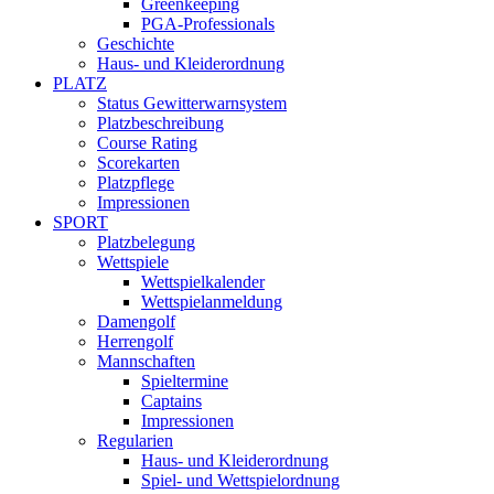
Greenkeeping
PGA-Professionals
Geschichte
Haus- und Kleiderordnung
PLATZ
Status Gewitterwarnsystem
Platzbeschreibung
Course Rating
Scorekarten
Platzpflege
Impressionen
SPORT
Platzbelegung
Wettspiele
Wettspielkalender
Wettspielanmeldung
Damengolf
Herrengolf
Mannschaften
Spieltermine
Captains
Impressionen
Regularien
Haus- und Kleiderordnung
Spiel- und Wettspielordnung