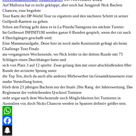
Auf Mallorca hat es nicht geklappt, aber noch
hat Jungprofi Nick Bachen
Chancen, eine begehrte
Tour Karte der DP-World Tour zu ergattern und den nächsten Schritt in seiner
Golfprofi-Karriere zu gehen.
Schon am Freitag geht dazu es in La Pineda/Tarragona ins nächste Turnier.
Im Golfresort INFINITUM werden ganze 6 Runden gespielt, wenn der cut nach
4 Durchgängen geschafft wird.
Eine Mammutaufgabe. Denn hier ist noch mehr Kontiunität gefragt als beim
Challenge Tour Finale
am vergangenen Wochenende, wo Nick leider in der dritten Runde mit 75
Schlägen einen Durchhänger hatte und
sich von Platz 3 auf 12 spielte. Zwar gelang ihm mit einer abschließenden 69er
Runde der avisierte Sprung unter
die Top Ten, doch da auch alle anderen Mitbewerber im Gesamtklassement eine
starke Vorstellung boten,
blieb dem 23 jährigen Bachem nur der finale 26te Rang der Jahreswertung. Das
Reglement der verbleibenden Q-school Turniere
sieht sogar nach dem Wochenende noch Möglichkeiten bei Turnieren in
Australien vor, doch Nicks Chancen werden in Spanien defintiv größer sein.
WhatsApp
Facebook