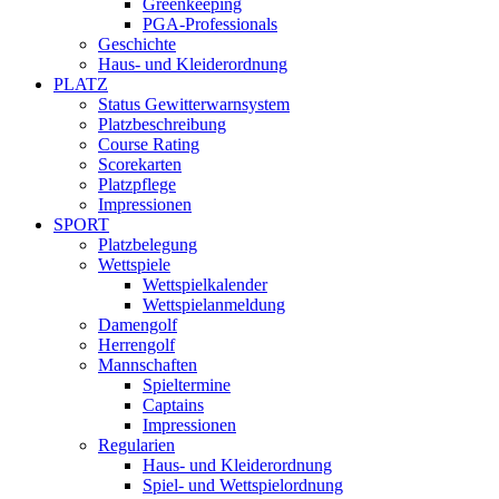
Greenkeeping
PGA-Professionals
Geschichte
Haus- und Kleiderordnung
PLATZ
Status Gewitterwarnsystem
Platzbeschreibung
Course Rating
Scorekarten
Platzpflege
Impressionen
SPORT
Platzbelegung
Wettspiele
Wettspielkalender
Wettspielanmeldung
Damengolf
Herrengolf
Mannschaften
Spieltermine
Captains
Impressionen
Regularien
Haus- und Kleiderordnung
Spiel- und Wettspielordnung