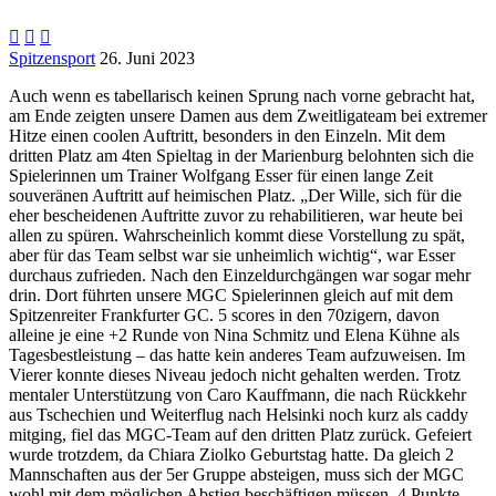



Spitzensport
26. Juni 2023
Auch wenn es tabellarisch keinen Sprung nach vorne gebracht hat,
am Ende zeigten unsere Damen aus dem Zweitligateam bei extremer
Hitze einen coolen Auftritt, besonders in den Einzeln. Mit dem
dritten Platz am 4ten Spieltag in der Marienburg belohnten sich die
Spielerinnen um Trainer Wolfgang Esser für einen lange Zeit
souveränen Auftritt auf heimischen Platz. „Der Wille, sich für die
eher bescheidenen Auftritte zuvor zu rehabilitieren, war heute bei
allen zu spüren. Wahrscheinlich kommt diese Vorstellung zu spät,
aber für das Team selbst war sie unheimlich wichtig“, war Esser
durchaus zufrieden. Nach den Einzeldurchgängen war sogar mehr
drin. Dort führten unsere MGC Spielerinnen gleich auf mit dem
Spitzenreiter Frankfurter GC. 5 scores in den 70zigern, davon
alleine je eine +2 Runde von Nina Schmitz und Elena Kühne als
Tagesbestleistung – das hatte kein anderes Team aufzuweisen. Im
Vierer konnte dieses Niveau jedoch nicht gehalten werden. Trotz
mentaler Unterstützung von Caro Kauffmann, die nach Rückkehr
aus Tschechien und Weiterflug nach Helsinki noch kurz als caddy
mitging, fiel das MGC-Team auf den dritten Platz zurück. Gefeiert
wurde trotzdem, da Chiara Ziolko Geburtstag hatte. Da gleich 2
Mannschaften aus der 5er Gruppe absteigen, muss sich der MGC
wohl mit dem möglichen Abstieg beschäftigen müssen. 4 Punkte