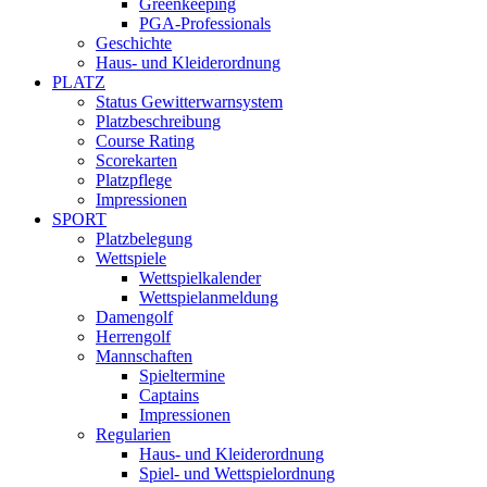
Greenkeeping
PGA-Professionals
Geschichte
Haus- und Kleiderordnung
PLATZ
Status Gewitterwarnsystem
Platzbeschreibung
Course Rating
Scorekarten
Platzpflege
Impressionen
SPORT
Platzbelegung
Wettspiele
Wettspielkalender
Wettspielanmeldung
Damengolf
Herrengolf
Mannschaften
Spieltermine
Captains
Impressionen
Regularien
Haus- und Kleiderordnung
Spiel- und Wettspielordnung