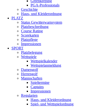
Greenkeeping
PGA-Professionals
Geschichte
Haus- und Kleiderordnung
PLATZ
Status Gewitterwarnsystem
Platzbeschreibung
Course Rating
Scorekarten
Platzpflege
Impressionen
SPORT
Platzbelegung
Wettspiele
Wettspielkalender
Wettspielanmeldung
Damengolf
Herrengolf
Mannschaften
Spieltermine
Captains
Impressionen
Regularien
Haus- und Kleiderordnung
Spiel- und Wettspielordnung