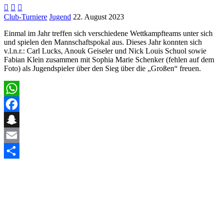



Club-Turniere
Jugend
22. August 2023
Einmal im Jahr treffen sich verschiedene Wettkampfteams unter sich
und spielen den Mannschaftspokal aus. Dieses Jahr konnten sich
v.l.n.r.: Carl Lucks, Anouk Geiseler und Nick Louis Schuol sowie
Fabian Klein zusammen mit Sophia Marie Schenker (fehlen auf dem
Foto) als Jugendspieler über den Sieg über die „Großen“ freuen.
WhatsApp
Facebook
Snapchat
Email
Teilen