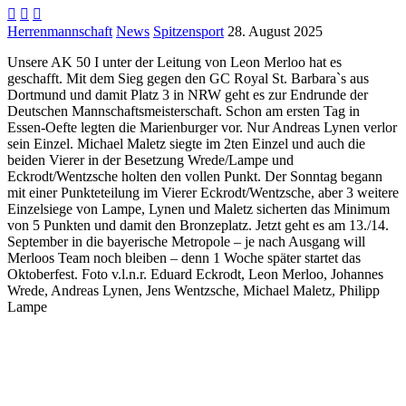



Herrenmannschaft
News
Spitzensport
28. August 2025
Unsere AK 50 I unter der Leitung von Leon Merloo hat es
geschafft. Mit dem Sieg gegen den GC Royal St. Barbara`s aus
Dortmund und damit Platz 3 in NRW geht es zur Endrunde der
Deutschen Mannschaftsmeisterschaft. Schon am ersten Tag in
Essen-Oefte legten die Marienburger vor. Nur Andreas Lynen verlor
sein Einzel. Michael Maletz siegte im 2ten Einzel und auch die
beiden Vierer in der Besetzung Wrede/Lampe und
Eckrodt/Wentzsche holten den vollen Punkt. Der Sonntag begann
mit einer Punkteteilung im Vierer Eckrodt/Wentzsche, aber 3 weitere
Einzelsiege von Lampe, Lynen und Maletz sicherten das Minimum
von 5 Punkten und damit den Bronzeplatz. Jetzt geht es am 13./14.
September in die bayerische Metropole – je nach Ausgang will
Merloos Team noch bleiben – denn 1 Woche später startet das
Oktoberfest. Foto v.l.n.r. Eduard Eckrodt, Leon Merloo, Johannes
Wrede, Andreas Lynen, Jens Wentzsche, Michael Maletz, Philipp
Lampe