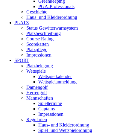
Greenkeeping
PGA-Professionals
Geschichte
Haus- und Kleiderordnung
PLATZ
Status Gewitterwarnsystem
Platzbeschreibung
Course Rating
Scorekarten
Platzpflege
Impressionen
SPORT
Platzbelegung
Wettspiele
Wettspielkalender
Wettspielanmeldung
Damengolf
Herrengolf
Mannschaften
Spieltermine
Captains
Impressionen
Regularien
Haus- und Kleiderordnung
Spiel- und Wettspielordnung