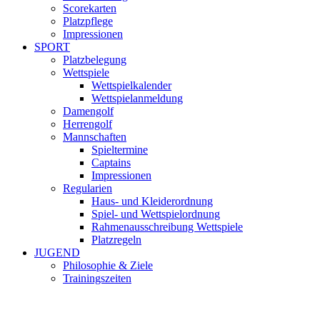
Scorekarten
Platzpflege
Impressionen
SPORT
Platzbelegung
Wettspiele
Wettspielkalender
Wettspielanmeldung
Damengolf
Herrengolf
Mannschaften
Spieltermine
Captains
Impressionen
Regularien
Haus- und Kleiderordnung
Spiel- und Wettspielordnung
Rahmenausschreibung Wettspiele
Platzregeln
JUGEND
Philosophie & Ziele
Trainingszeiten