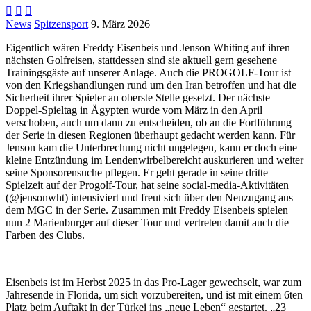



News
Spitzensport
9. März 2026
Eigentlich wären Freddy Eisenbeis und Jenson Whiting auf ihren
nächsten Golfreisen, stattdessen sind sie aktuell gern gesehene
Trainingsgäste auf unserer Anlage. Auch die PROGOLF-Tour ist
von den Kriegshandlungen rund um den Iran betroffen und hat die
Sicherheit ihrer Spieler an oberste Stelle gesetzt. Der nächste
Doppel-Spieltag in Ägypten wurde vom März in den April
verschoben, auch um dann zu entscheiden, ob an die Fortführung
der Serie in diesen Regionen überhaupt gedacht werden kann. Für
Jenson kam die Unterbrechung nicht ungelegen, kann er doch eine
kleine Entzündung im Lendenwirbelbereicht auskurieren und weiter
seine Sponsorensuche pflegen. Er geht gerade in seine dritte
Spielzeit auf der Progolf-Tour, hat seine social-media-Aktivitäten
(@jensonwht) intensiviert und freut sich über den Neuzugang aus
dem MGC in der Serie. Zusammen mit Freddy Eisenbeis spielen
nun 2 Marienburger auf dieser Tour und vertreten damit auch die
Farben des Clubs.
Eisenbeis ist im Herbst 2025 in das Pro-Lager gewechselt, war zum
Jahresende in Florida, um sich vorzubereiten, und ist mit einem 6ten
Platz beim Auftakt in der Türkei ins „neue Leben“ gestartet. „23