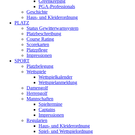
Greenkeeping
PGA-Professionals
Geschichte
Haus- und Kleiderordnung
PLATZ
Status Gewitterwarnsystem
Platzbeschreibung
Course Rating
Scorekarten
Platzpflege
Impressionen
SPORT
Platzbelegung
Wettspiele
Wettspielkalender
Wettspielanmeldung
Damengolf
Herrengolf
Mannschaften
Spieltermine
Captains
Impressionen
Regularien
Haus- und Kleiderordnung
Spiel- und Wettspielordnung