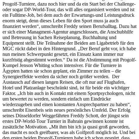
Progolf-Turniere, dazu noch hier und da ein Start bei der Challenge-
oder sogar DP-World-Tour, das will alles organisiert werden und ist
ein Fulltime-Job, bei dem auch der Erwartungs-und Leistungsdruck
enorm steigt, denn dieses Leben für den Sport muss ja auch
finanziert werden“, umschreibt Freddy seinen Berufsalltag. Dazu hat
er sich einer Managment-Agentur angeschlossen, die Anschubhilfe
und Betreuung in Sachen Reiseplanung, Buchhaltung und
Equipment stellt. Die Teilnahme der Beiden am Ligabetrieb für den
MGC rückt dabei in den Hintergrund. „Der Beruf geht vor, ich habe
nun meinen Schwerpunkt gesetzt, ein Einsatz kann immer nur
kurzfristig abgestimmt werden.“ Da ist die Abstimmung mit Progolf-
Kumpel Jenson Whiting schon intensiver. Für die Turniere in
Ägypten hatten sie schon geplant, ein Zimmer zu teilen – die
Synergieeffekte werden da sicher noch größer werden. Der
Austausch auf diesen langen Reisen, die oft nur auf Flughafen,
Hotel und Platzanlage beschränkt sind, ist für beide ein wichtiger
Faktor. „Ich bin auch in Kontakt mit einem Sportpsychologen, nicht
um bewertet zu werden, sondern einfach um Eindrücke
wiederzugeben und einen konstanten Ansprechpartner zu haben“,
umschreibt Eisenbeis sein neues persönliches Umfeld. Der Erfolg
seines Düsseldorfer Weggefährten Freddy Schott, der jüngst sein
erstes DP-World-Tour Turnier in Bahrain gewinnen konnte ist
zusätzliche Motivation. „Mit ihm bin ich ja quasi groß geworden,
das macht es noch greifbarer, was als Golfprofi möglich ist. Und bei
den ersten beiden Progolf-Turnieren habe ich schon gespürt, dass