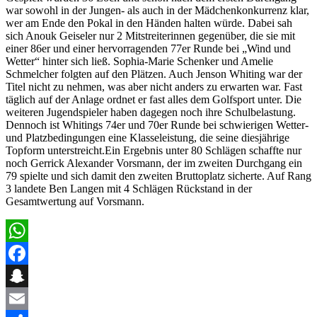
war sowohl in der Jungen- als auch in der Mädchenkonkurrenz klar,
wer am Ende den Pokal in den Händen halten würde. Dabei sah
sich Anouk Geiseler nur 2 Mitstreiterinnen gegenüber, die sie mit
einer 86er und einer hervorragenden 77er Runde bei „Wind und
Wetter“ hinter sich ließ. Sophia-Marie Schenker und Amelie
Schmelcher folgten auf den Plätzen. Auch Jenson Whiting war der
Titel nicht zu nehmen, was aber nicht anders zu erwarten war. Fast
täglich auf der Anlage ordnet er fast alles dem Golfsport unter. Die
weiteren Jugendspieler haben dagegen noch ihre Schulbelastung.
Dennoch ist Whitings 74er und 70er Runde bei schwierigen Wetter-
und Platzbedingungen eine Klasseleistung, die seine diesjährige
Topform unterstreicht.Ein Ergebnis unter 80 Schlägen schaffte nur
noch Gerrick Alexander Vorsmann, der im zweiten Durchgang ein
79 spielte und sich damit den zweiten Bruttoplatz sicherte. Auf Rang
3 landete Ben Langen mit 4 Schlägen Rückstand in der
Gesamtwertung auf Vorsmann.
WhatsApp
Facebook
Snapchat