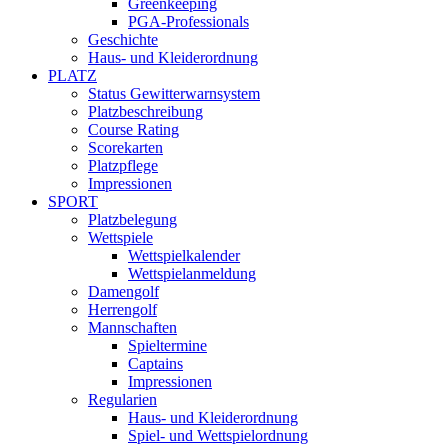
Greenkeeping
PGA-Professionals
Geschichte
Haus- und Kleiderordnung
PLATZ
Status Gewitterwarnsystem
Platzbeschreibung
Course Rating
Scorekarten
Platzpflege
Impressionen
SPORT
Platzbelegung
Wettspiele
Wettspielkalender
Wettspielanmeldung
Damengolf
Herrengolf
Mannschaften
Spieltermine
Captains
Impressionen
Regularien
Haus- und Kleiderordnung
Spiel- und Wettspielordnung