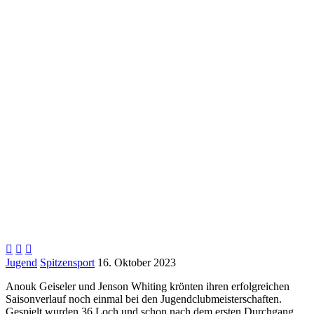



Jugend
Spitzensport
16. Oktober 2023
Anouk Geiseler und Jenson Whiting krönten ihren erfolgreichen
Saisonverlauf noch einmal bei den Jugendclubmeisterschaften.
Gespielt wurden 36 Loch und schon nach dem ersten Durchgang