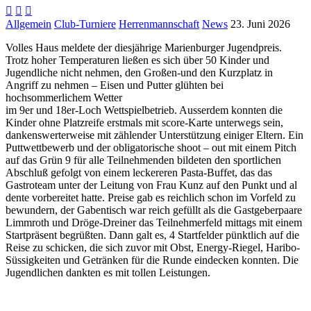



Allgemein
Club-Turniere
Herrenmannschaft
News
23. Juni 2026
Volles Haus meldete der diesjährige Marienburger Jugendpreis.
Trotz hoher Temperaturen ließen es sich über 50 Kinder und
Jugendliche nicht nehmen, den Großen-und den Kurzplatz in
Angriff zu nehmen – Eisen und Putter glühten bei
hochsommerlichem Wetter
im 9er und 18er-Loch Wettspielbetrieb. Ausserdem konnten die
Kinder ohne Platzreife erstmals mit score-Karte unterwegs sein,
dankenswerterweise mit zählender Unterstützung einiger Eltern. Ein
Puttwettbewerb und der obligatorische shoot – out mit einem Pitch
auf das Grün 9 für alle Teilnehmenden bildeten den sportlichen
Abschluß gefolgt von einem leckereren Pasta-Buffet, das das
Gastroteam unter der Leitung von Frau Kunz auf den Punkt und al
dente vorbereitet hatte. Preise gab es reichlich schon im Vorfeld zu
bewundern, der Gabentisch war reich gefüllt als die Gastgeberpaare
Limmroth und Dröge-Dreiner das Teilnehmerfeld mittags mit einem
Startpräsent begrüßten. Dann galt es, 4 Startfelder pünktlich auf die
Reise zu schicken, die sich zuvor mit Obst, Energy-Riegel, Haribo-
Süssigkeiten und Getränken für die Runde eindecken konnten. Die
Jugendlichen dankten es mit tollen Leistungen.