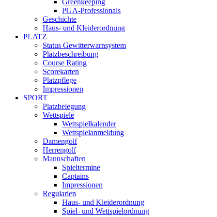
Greenkeeping
PGA-Professionals
Geschichte
Haus- und Kleiderordnung
PLATZ
Status Gewitterwarnsystem
Platzbeschreibung
Course Rating
Scorekarten
Platzpflege
Impressionen
SPORT
Platzbelegung
Wettspiele
Wettspielkalender
Wettspielanmeldung
Damengolf
Herrengolf
Mannschaften
Spieltermine
Captains
Impressionen
Regularien
Haus- und Kleiderordnung
Spiel- und Wettspielordnung